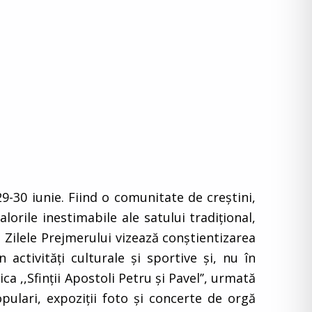
9-30 iunie. Fiind o comunitate de creştini,
lorile inestimabile ale satului tradiţional,
ea Zilele Prejmerului vizează conştientizarea
 activităţi culturale şi sportive şi, nu în
 ,,Sfinţii Apostoli Petru şi Pavel’’, urmată
opulari, expoziţii foto şi concerte de orgă