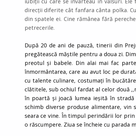
iubiții cu care se învârteau în valsuri. El
direcții diferite cât fanfara cânta polka. 
din spatele ei. Cine rămânea fără pereche
petrecerile.
După 20 de ani de pauză, tinerii din Prejm
pregătească măştile pentru a doua zi. Dimin
preotul şi babele. Din alai mai fac part
înmormântarea, care au avut loc pe durata î
cu talente culinare, costumați în bucătăre
clătitele, sub ochiul fardat al celor două ,,
în poartă și joacă lumea ieșită în stradă
schimb diverse produse alimentare, vin s
seara ce vine. În timpul perindării lor prin
o răscumpere. Ziua se încheie cu parada mă