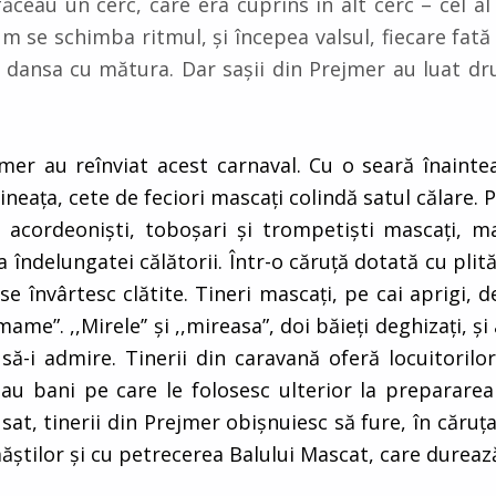
e făceau un cerc, care era cuprins în alt cerc – cel a
Cum se schimba ritmul, și începea valsul, fiecare fată
 dansa cu mătura. Dar sașii din Prejmer au luat dr
er au reînviat acest carnaval. Cu o seară înaintea 
eaţa, cete de feciori mascaţi colindă satul călare. 
e acordeonişti, toboşari şi trompetişti mascaţi, 
ndelungatei călătorii. Într-o căruță dotată cu plită,
se învârtesc clătite. Tineri mascați, pe cai aprigi,
mame”. ,,Mirele’’ și ,,mireasa”, doi băieți deghizați, ș
 să-i admire. Tinerii din caravană oferă locuitorilo
au bani pe care le folosesc ulterior la prepararea 
 sat, tinerii din Prejmer obişnuiesc să fure, în căruţa
ştilor şi cu petrecerea Balului Mascat, care durează