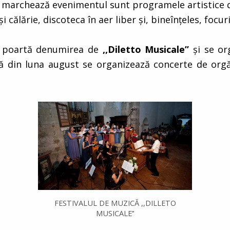
e marchează evenimentul sunt programele artistice d
 călărie, discoteca în aer liber şi, bineînţeles, focuril
ă
poartă denumirea de
,,Diletto Musicale’’
şi se or
ică din luna august se organizează concerte de orgă 
FESTIVALUL DE MUZICĂ ,,DILLETO
MUSICALE’’