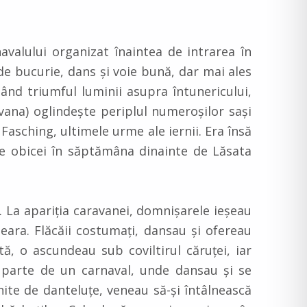
avalului organizat înaintea de intrarea în
 de bucurie, dans şi voie bună, dar mai ales
zând triumful luminii asupra întunericului,
avana) oglindeşte periplul numeroşilor saşi
 Fasching, ultimele urme ale iernii. Era însă
de obicei în săptămâna dinainte de Lăsata
. La apariția caravanei, domnișarele ieșeau
eara. Flăcăii costumați, dansau și ofereau
tă, o ascundeau sub coviltirul căruței, iar
ei parte de un carnaval, unde dansau și se
nite de danteluțe, veneau să-și întâlnească