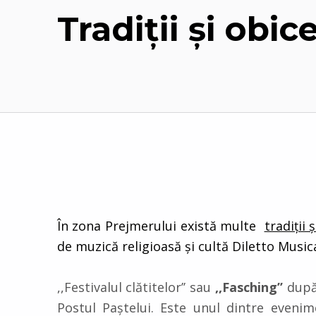
Tradiţii şi obic
În zona Prejmerului există multe
tradiţii 
de muzică religioasă şi cultă Diletto Musical
,,Festivalul clătitelor’’ sau
,,Fasching’’
după 
Postul Paştelui. Este unul dintre evenime