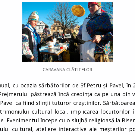
CARAVANA CLĂTITELOR
al, cu ocazia sărbătorilor de Sf.Petru şi Pavel, în 2
i Prejmerului păstrează încă credinţa ca pe una din va
Pavel ca fiind sfinţii tuturor creştinilor. Sărbătoar
imoniului cultural local, implicarea locuitorilor în
 Evenimentul începe cu o slujbă religioasă la Biserica
lui cultural, ateliere interactive ale meşterilor p