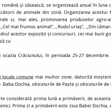
a română şi săsească, se organizează anual în luna 
escătorii de animale din zonă. Organizarea acestui 
lturale şi, mai ales, promovarea produselor agro-a
,Cel mai frumos animal’’, ,,Rodul uriaş’’, ,,Din cămar
 cadrul acestor expoziţii şi concursuri, cei mai buni
ază cu
ocazia Crăciunului, în perioada 25-27 decembrie. M
uri locale comune
mai multor zone, datorită moşteniri
 Baba Dochia, obiceiurile de Paşte şi obiceiurile de 
ste considerată prima lună a primăverii, de aceasta
nici. Prima zi a primăverii este ziua Babei Dochia, 