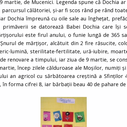
9 martie, de Mucenici. Legenda spune că Dochia ar 
 parcursul călătoriei, şi-ar fi scos rând pe rând toat
iar Dochia împreună cu oile sale au îngheţat, prefă
primăverii se datorează Babei Dochia care îşi s
işorului este firul anului, o funie lungă de 365 sa
nurul de mărţişor, alcătuit din 2 fire răsucite, col
eric-lumină, sterilitate-fertilitate, ură-iubire, moar
l de renovare a timpului, iar ziua de 9 martie, se co
artie, încep zilele călduroase ale Moşilor, numiţi şi 
ului an agricol cu sărbătoarea creştină a Sfinţilor
în forma cifrei 8, iar bărbaţii beau 40 de pahare de 