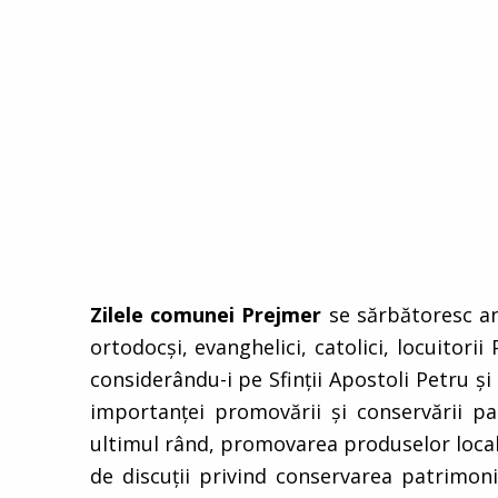
Zilele comunei Prejmer
se sărbătoresc anu
ortodocşi, evanghelici, catolici, locuitori
considerându-i pe Sfinţii Apostoli Petru şi 
importanţei promovării şi conservării patr
ultimul rând, promovarea produselor locale.
de discuţii privind conservarea patrimoniu