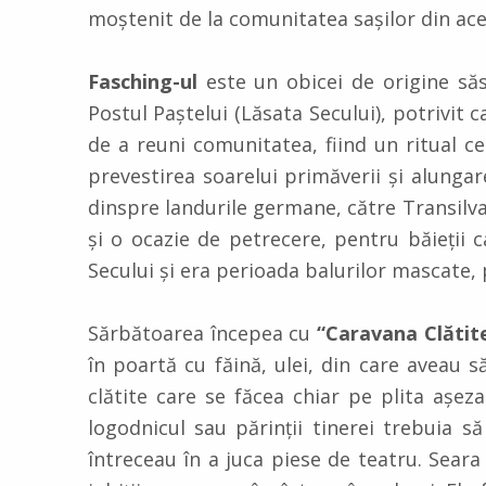
moştenit de la comunitatea saşilor din acea
Fasching-ul
este un obicei de origine săse
Postul Paştelui (Lăsata Secului), potrivit 
de a reuni comunitatea, fiind un ritual ce
prevestirea soarelui primăverii şi alungar
dinspre landurile germane, către Transilvani
și o ocazie de petrecere, pentru băieții
Secului și era perioada balurilor mascate,
Sărbătoarea începea cu
“Caravana Clătit
în poartă cu făină, ulei, din care aveau 
clătite care se făcea chiar pe plita așeza
logodnicul sau părinţii tinerei trebuia s
întreceau în a juca piese de teatru. Seara