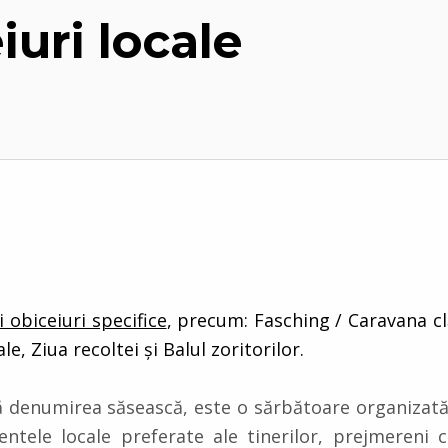
eiuri locale
şi obiceiuri specifice
, precum: Fasching / Caravana cl
e, Ziua recoltei şi Balul zoritorilor.
denumirea săsească, este o sărbătoare organizată 
ntele locale preferate ale tinerilor, prejmereni car