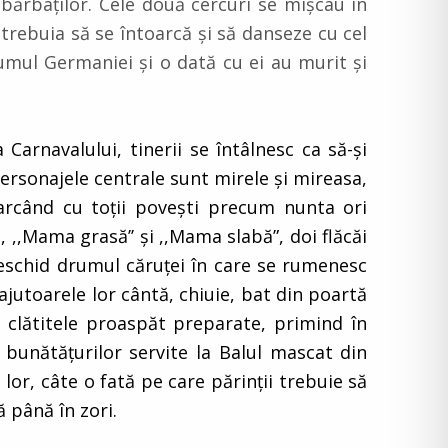
l bărbaților. Cele două cercuri se mișcau în
 trebuia să se întoarcă și să danseze cu cel
umul Germaniei și o dată cu ei au murit și
Carnavalului, tinerii se întâlnesc ca să-şi
Personajele centrale sunt mirele şi mireasa,
marcând cu toţii poveşti precum nunta ori
 ,,Mama grasă’’ și ,,Mama slabă”, doi flăcăi
 deschid drumul căruței în care se rumenesc
i ajutoarele lor cântă, chiuie, bat din poartă
r clătitele proaspăt preparate, primind în
bunătăţurilor servite la Balul mascat din
 lor, câte o fată pe care părinţii trebuie să
 până în zori.