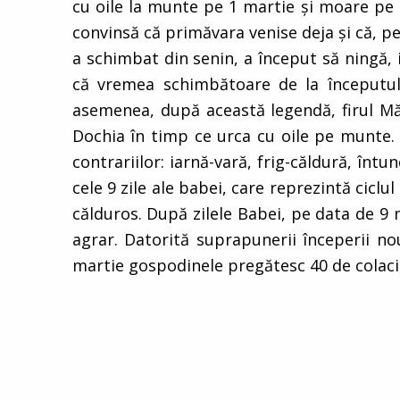
cu oile la munte pe 1 martie şi moare pe 
convinsă că primăvara venise deja şi că, pe
a schimbat din senin, a început să ningă, 
că vremea schimbătoare de la începutul 
asemenea, după această legendă, firul Mărţ
Dochia în timp ce urca cu oile pe munte. Ş
contrariilor: iarnă-vară, frig-căldură, întun
cele 9 zile ale babei, care reprezintă ciclu
călduros. După zilele Babei, pe data de 9 m
agrar. Datorită suprapunerii începerii no
martie gospodinele pregătesc 40 de colaci, 