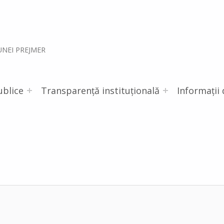
UNEI PREJMER
ublice
Transparență instituțională
Informații 