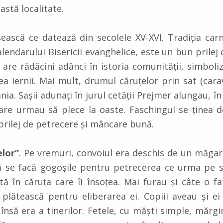
stă localitate.
ască ce datează din secolele XV-XVI. Tradiţia carn
calendarului Bisericii evanghelice, este un bun prilej
 are rădăcini adânci în istoria comunităţii, simboli
ea iernii. Mai mult, drumul căruţelor prin sat (car
a. Sașii adunați în jurul cetății Prejmer alungau, în
 care urmau să plece la oaste. Faschingul se ținea 
 prilej de petrecere și mâncare bună.
elor”
. Pe vremuri, convoiul era deschis de un măgar
să se facă gogoșile pentru petrecerea ce urma pe s
tă în căruța care îi însoțea. Mai furau și câte o fa
ă plătească pentru eliberarea ei. Copiii aveau și 
 însă era a tinerilor. Fetele, cu măști simple, mărgi