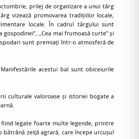
octombrie, prilej de organizare a unui târg
târg vizează promovarea tradiţiilor locale,
limentare locale. În cadrul târgului sunt
a gospodinei’’, ,,Cea mai frumoasă curte’’ şi
 gospodari sunt premiaţi într-o atmosferă de
anifestările acestui bal sunt obiceiurile
i culturale valoroase şi istoriei bogate a
iarnă.
 fiind legate foarte multe legende, printre
o bătrână zeiţă agrară, care începe urcuşul