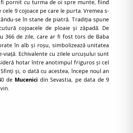
fi pornit cu turma de oi spre munte, fiind
e cele 9 cojoace pe care le purta. Vremea s-
cându-se în stane de piatră. Tradiţia spune
cutură cojoacele de ploaie şi zăpadă. De
u 366 de zile, care ar fi fost tors de Baba
orate în alb şi roşu, simbolizează unitatea
te-viaţă. Echivalente cu zilele urcuşului sunt
nsideră hotar între anotimpul friguros şi cel
Sfinţi şi, o dată cu acestea, începe noul an
 40 de
Mucenici
din Sevastia, pe data de 9
vin.