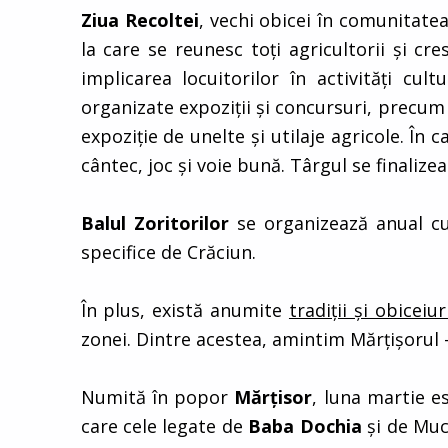
Ziua Recoltei
, vechi obicei în comunitate
la care se reunesc toţi agricultorii şi cr
implicarea locuitorilor în activităţi cu
organizate expoziţii şi concursuri, precum ,
expoziţie de unelte şi utilaje agricole. În
cântec, joc şi voie bună. Târgul se finalize
Balul Zoritorilor
se organizează anual cu 
specifice de Crăciun.
În plus, există anumite
tradiţii şi obicei
zonei. Dintre acestea, amintim Mărţişorul –
Numită în popor
Mărţisor
, luna martie e
care cele legate de
Baba Dochia
şi de Muce