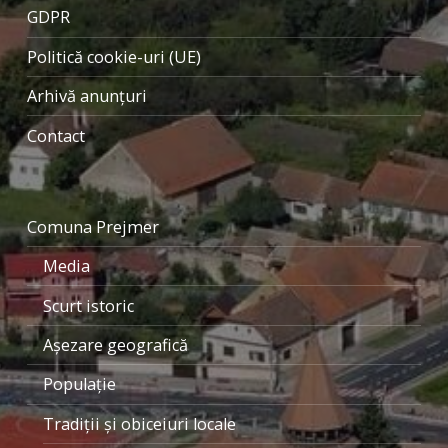
GDPR
Politică cookie-uri (UE)
Arhivă anunțuri
Contact
Comuna Prejmer
Media
Scurt istoric
Aşezare geografică
Populaţie
Tradiţii şi obiceiuri locale