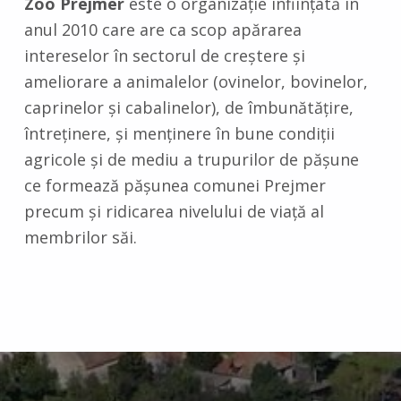
Zoo Prejmer
este o organizaţie înfiinţată în
anul 2010 care are ca scop apărarea
intereselor în sectorul de creştere şi
ameliorare a animalelor (ovinelor, bovinelor,
caprinelor şi cabalinelor), de îmbunătăţire,
întreţinere, şi menţinere în bune condiţii
agricole şi de mediu a trupurilor de păşune
ce formează păşunea comunei Prejmer
precum şi ridicarea nivelului de viaţă al
membrilor săi.
Skip back to main navigation