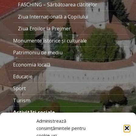
FASCHING – Sărbătoarea clătitelor
Ziua Internaţională a Copilului
Ziua Eroilor la Prejmer
Monumente istorice şi culturale
Patrimoniu de mediu
Economia locală
Educaţie
Sport
Turism
Activităţi sociale
Administrează
Personalităţi locale
consimțămintele pentru
cookie-uri