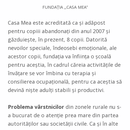
FUNDAŢIA ,,CASA MEA’’
Casa Mea este acreditată ca şi adăpost
pentru copiii abandonaţi din anul 2007 şi
găzduieşte, în prezent, 8 copii. Datorită
nevoilor speciale, îndeosebi emoţionale, ale
acestor copii, fundaţia va înfiinţa o şcoală
pentru aceştia, în cadrul căreia activităţile de
învăţare se vor îmbina cu terapia şi
consilierea ocupaţională, pentru ca aceştia să
devină nişte adulţi stabili şi productivi.
Problema vârstnicilor
din zonele rurale nu s-
a bucurat de o atenţie prea mare din partea
autorităţilor sau societăţii civile. Ca şi în alte