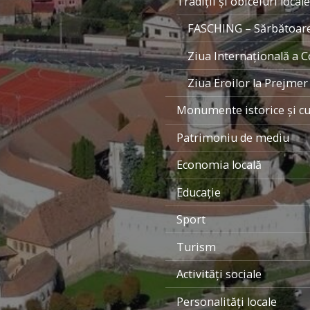
Tradiţii şi obiceiuri locale
FASCHING – Sărbătoarea
Ziua Internaţională a C
Ziua Eroilor la Prejmer
Monumente istorice şi cu
Patrimoniu de mediu
Economia locală
Educaţie
Sport
Turism
Activităţi sociale
Personalităţi locale