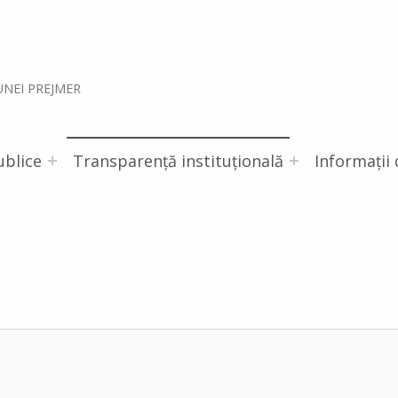
UNEI PREJMER
ublice
Transparență instituțională
Informații 