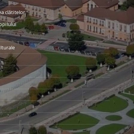
 clătitelor
opilului
lturale