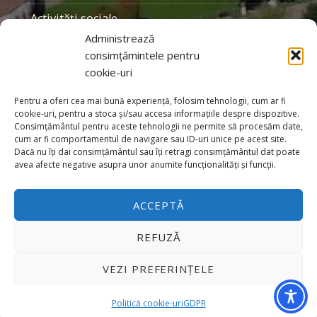
Activităţi sociale
Administrează
Personalităţi locale
consimțămintele pentru
cookie-uri
Organizaţii
Galerie foto
Pentru a oferi cea mai bună experiență, folosim tehnologii, cum ar fi
cookie-uri, pentru a stoca și/sau accesa informațiile despre dispozitive.
Consimțământul pentru aceste tehnologii ne permite să procesăm date,
cum ar fi comportamentul de navigare sau ID-uri unice pe acest site.
Dacă nu îți dai consimțământul sau îți retragi consimțământul dat poate
avea afecte negative asupra unor anumite funcționalități și funcții.
2026 - Unitatea Administrativ Teritorială Prejmer
ACCEPTĂ
Contact
Back to top ↑
REFUZĂ
VEZI PREFERINȚELE
MENU
Politică cookie-uri
GDPR