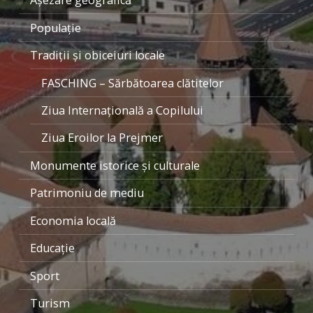
Aşezare geografică
Populaţie
Tradiţii şi obiceiuri locale
FASCHING – Sărbătoarea clătitelor
Ziua Internaţională a Copilului
Ziua Eroilor la Prejmer
Monumente istorice şi culturale
Patrimoniu de mediu
Economia locală
Educaţie
Sport
Turism