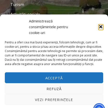
Turism
Activităţi sociale
Administrează
Personalităţi locale
consimțămintele pentru
cookie-uri
Organizaţii
Galerie foto
Pentru a oferi cea mai bună experiență, folosim tehnologii, cum ar fi
cookie-uri, pentru a stoca și/sau accesa informațiile despre dispozitive.
Consimțământul pentru aceste tehnologii ne permite să procesăm date,
cum ar fi comportamentul de navigare sau ID-uri unice pe acest site.
Dacă nu îți dai consimțământul sau îți retragi consimțământul dat poate
avea afecte negative asupra unor anumite funcționalități și funcții.
2026 - Unitatea Administrativ Teritorială Prejmer
ACCEPTĂ
Contact
Back to top ↑
REFUZĂ
VEZI PREFERINȚELE