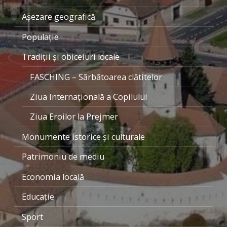
Aşezare geografică
Populaţie
Tradiţii şi obiceiuri locale
FASCHING – Sărbătoarea clătitelor
Ziua Internaţională a Copilului
Ziua Eroilor la Prejmer
Monumente istorice şi culturale
Patrimoniu de mediu
Economia locală
Educaţie
Sport