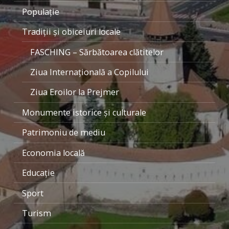
Populaţie
Tradiţii şi obiceiuri locale
FASCHING – Sărbătoarea clătitelor
Ziua Internaţională a Copilului
Ziua Eroilor la Prejmer
Monumente istorice şi culturale
Patrimoniu de mediu
Economia locală
Educaţie
Sport
Turism