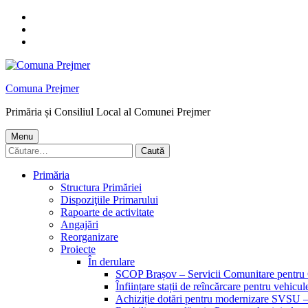
Skip
to
Skip
main
to
Skip
navigation
main
to
content
footer
Comuna Prejmer
Primăria și Consiliul Local al Comunei Prejmer
Menu
Caută
după:
Primăria
Structura Primăriei
Dispoziţiile Primarului
Rapoarte de activitate
Angajări
Reorganizare
Proiecte
În derulare
SCOP Brașov – Servicii Comunitare pentru C
Înființare stații de reîncărcare pentru vehic
Achiziție dotări pentru modernizare SVSU 