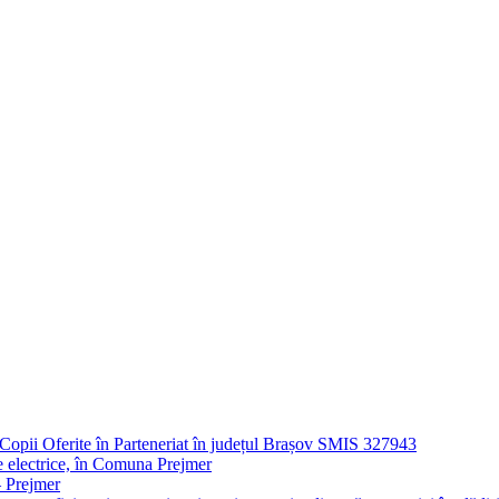
opii Oferite în Parteneriat în județul Brașov SMIS 327943
ule electrice, în Comuna Prejmer
– Prejmer