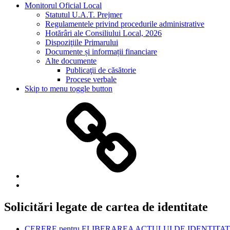
Monitorul Oficial Local
Statutul U.A.T. Prejmer
Regulamentele privind procedurile administrative
Hotărâri ale Consiliului Local, 2026
Dispoziţiile Primarului
Documente și informații financiare
Alte documente
Publicaţii de căsătorie
Procese verbale
Skip to menu toggle button
Contact
Back
to
top
Solicitări legate de cartea de identitate
↑
CERERE pentru ELIBERAREA ACTULUI DE IDENTITATE cetăţeni