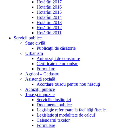
Hotărâri 2017
Hotărâri 2016
Hotărâri 2015
Hotărâri 2014
Hotărâri 2013
Hotărâri 2012
Hotărâri 2011
Servicii publice
Stare civilă
Publicaţii de căsătorie
Urbanism
Autorizaţii de construire
Certificate de urbanism
Formulare
Agricol – Cadastru
Asistență socială
Acordare trusou pentru nou născuți
Achiziţii publice
Taxe şi impozite
Serviciile instituţiei
Documente publice
Legislaţie referitoare la facilităţi fiscale
Legislatie şi modalitate de calcul
Calendarul taxelor
Formulare