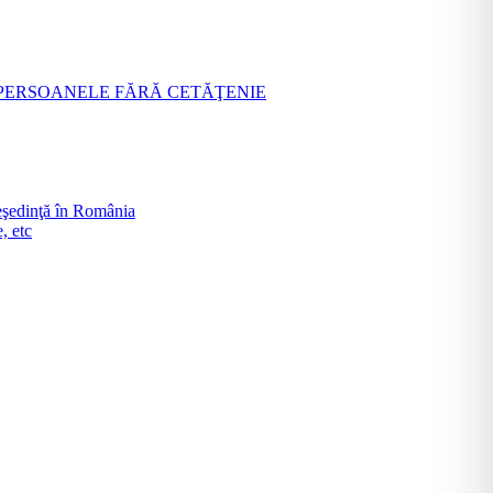
 PERSOANELE FĂRĂ CETĂŢENIE
şedinţă în România
, etc