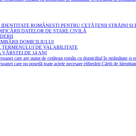
IDENTITATE ROMÂNEŞTI PENTRU CETĂŢENII STRĂINI ŞI
IFICĂRII DATELOR DE STARE CIVILĂ
DERII
IMBĂRII DOMICILIULUI
A TERMENULUI DE VALABILITATE
 VÂRSTEI DE 14 ANI
 are statut de cetăţean român cu domiciliul în străinătate şi re
 nu posedă toate actele necesare eliberării Cărţii de Identitate