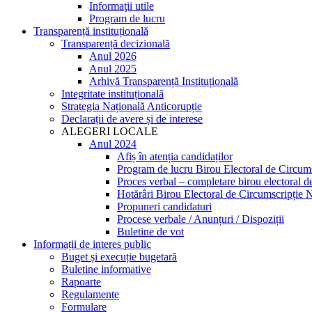
Informaţii utile
Program de lucru
Transparență instituțională
Transparență decizională
Anul 2026
Anul 2025
Arhivă Transparență Instituțională
Integritate instituțională
Strategia Națională Anticorupție
Declarații de avere și de interese
ALEGERI LOCALE
Anul 2024
Afiș în atenția candidaților
Program de lucru Birou Electoral de Circum
Proces verbal – completare birou electoral 
Hotărâri Birou Electoral de Circumscripție 
Propuneri candidaturi
Procese verbale / Anunțuri / Dispoziții
Buletine de vot
Informații de interes public
Buget și execuție bugetară
Buletine informative
Rapoarte
Regulamente
Formulare