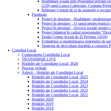
Reabilitare școală prin Programul privind creșt
(220) satul Lunca Calnicului, Comuna Prej
Înființare Centrul de zi de asistență și recup
Finalizate
Proiect în derulare: „Reabilitare, modernizar
Proiect în derulare: „O șansă pentru bunicii 
Proiect în derulare: „Servicii sociale pentru
Proiect bilateral în cadrul programului “Dezvo
Dotări Centru Social de Zi Prejmer (2018)
Extinderea şi modernizarea sistemelor de ap
Strategia de dezvoltare durabila a comunei 
Consiliul Local
Componența Consiliului Local
TRANSMISIE LIVE
Hotărâri ale Consiliului Local, 2026
Procese verbale
Arhivă – Hotărâri ale Consiliului Local
Hotărâri ale Consiliului Local, 2025
Hotărâri ale Consiliului Local, 2024
Hotărâri ale Consiliului Local, 2023
Hotărâri ale Consiliului Local, 2022
Hotărâri ale Consiliului Local, 2021
Hotărâri 2020
Hotărâri 2019
Hotărâri 2018