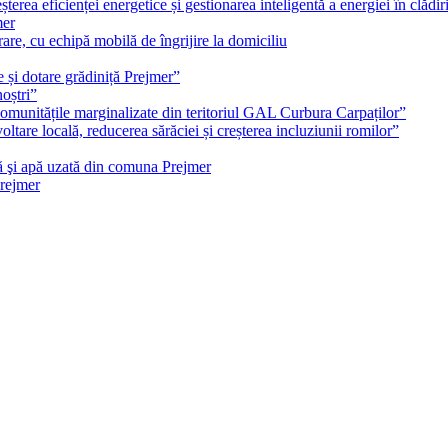
erea eficienței energetice și gestionarea inteligentă a energiei în clădiri
mer
erare, cu echipă mobilă de îngrijire la domiciliu
e și dotare grădiniță Prejmer”
noștri”
 comunitățile marginalizate din teritoriul GAL Curbura Carpaților”
ltare locală, reducerea sărăciei și creșterea incluziunii romilor”
ă şi apă uzată din comuna Prejmer
Prejmer