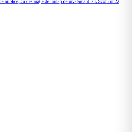
le publice, cu destinație de unități de învățământ- str. Școlii nr.22