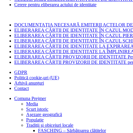
Cerere pentru eliberarea actului de identitate
DOCUMENTAŢIA NECESARĂ EMITERII ACTELOR DE 
ELIBERAREA CĂRŢII DE IDENTITATE ÎN CAZUL MOD
ELIBERAREA CĂRŢII DE IDENTITATE ÎN CAZUL PIER
ELIBERAREA CĂRŢII DE IDENTITATE ÎN CAZUL SCH
ELIBERAREA CĂRŢII DE IDENTITATE LA EXPIRARE
ELIBERAREA CĂRŢII DE IDENTITATE LA ÎMPLINIREA
ELIBERAREA CĂRŢII PROVIZORII DE IDENTITATE Persoanei care
ELIBERAREA CĂRŢII PROVIZORII DE IDENTITATE persoanei care
Skip
GDPR
back
Politică cookie-uri (UE)
to
Arhivă anunțuri
main
Contact
navigation
Comuna Prejmer
Media
Scurt istoric
Aşezare geografică
Populaţie
Tradiţii şi obiceiuri locale
FASCHING – Sărbătoarea clătitelor