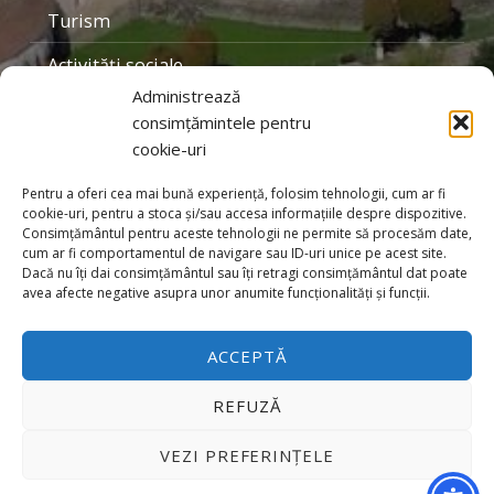
Turism
Activităţi sociale
Administrează
Personalităţi locale
consimțămintele pentru
cookie-uri
Organizaţii
Galerie foto
Pentru a oferi cea mai bună experiență, folosim tehnologii, cum ar fi
cookie-uri, pentru a stoca și/sau accesa informațiile despre dispozitive.
Consimțământul pentru aceste tehnologii ne permite să procesăm date,
cum ar fi comportamentul de navigare sau ID-uri unice pe acest site.
Dacă nu îți dai consimțământul sau îți retragi consimțământul dat poate
avea afecte negative asupra unor anumite funcționalități și funcții.
2026 - Unitatea Administrativ Teritorială Prejmer
ACCEPTĂ
Contact
Back to top ↑
REFUZĂ
VEZI PREFERINȚELE