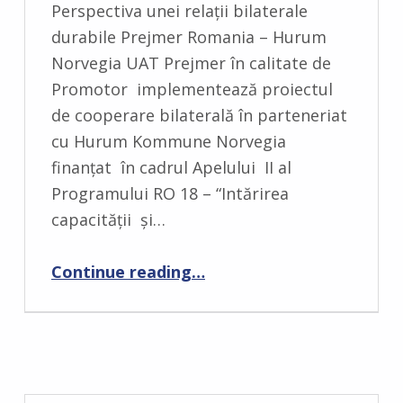
Perspectiva unei relaţii bilaterale
durabile Prejmer Romania – Hurum
Norvegia UAT Prejmer în calitate de
Promotor implementează proiectul
de cooperare bilaterală în parteneriat
cu Hurum Kommune Norvegia
finanțat în cadrul Apelului II al
Programului RO 18 – “Intărirea
capacității și…
“Comunicat de presă – Perspectiva unei relaţii bilaterale durabile Prejmer Romania – Hurum Norvegia”
Continue reading
…