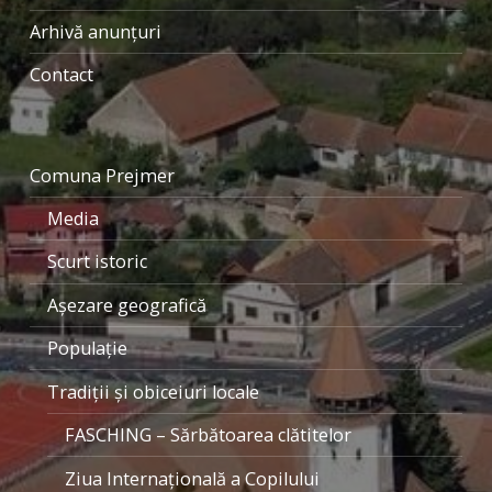
Arhivă anunțuri
Contact
Comuna Prejmer
Media
Scurt istoric
Aşezare geografică
Populaţie
Tradiţii şi obiceiuri locale
FASCHING – Sărbătoarea clătitelor
Ziua Internaţională a Copilului